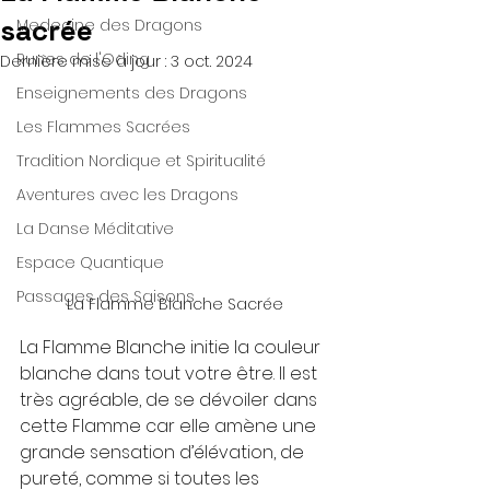
sacrée
Medecine des Dragons
Runes de l'Oding
Dernière mise à jour :
3 oct. 2024
Enseignements des Dragons
Les Flammes Sacrées
Tradition Nordique et Spiritualité
Aventures avec les Dragons
La Danse Méditative
Espace Quantique
Passages des Saisons
La Flamme Blanche Sacrée
La Flamme Blanche initie la couleur 
blanche dans tout votre être. Il est 
très agréable, de se dévoiler dans 
cette Flamme car elle amène une 
grande sensation d’élévation, de 
pureté, comme si toutes les 