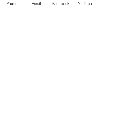
Phone
Email
Facebook
YouTube
Commentaires
Les commentaires n'ont pas pu être