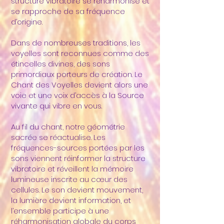
structure vibratoire se réharmonise et
se rapproche de sa fréquence
d’origine.
Dans de nombreuses traditions, les
voyelles sont reconnues comme des
étincelles divines, des sons
primordiaux porteurs de création. Le
Chant des Voyelles devient alors une
voie et une voix d’accès à la Source
vivante qui vibre en vous.
Au fil du chant, notre géométrie
sacrée se réactualise. Les
fréquences-sources portées par les
sons viennent réinformer la structure
vibratoire et réveillent la mémoire
lumineuse inscrite au cœur des
cellules. Le son devient mouvement,
la lumière devient information, et
l’ensemble participe à une
réharmonisation globale du corps