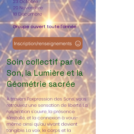
23 Octobre
20 Novembre
18 Décembre
Groupe ouvert toute l'année
Inscription/renseignements
Soin collectif par le
Son, la Lumière et la
Géométrie sacrée
À travers l’expression des Sons, vous
retrouvez une sensation de liberté. La
respiration s’ouvre, la présence
s’installe, et la connexion à vous-
même ainsi qu’au vivant devient
tangible. La voix, le corps et la