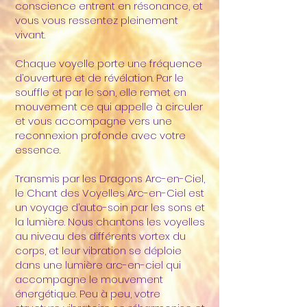
conscience entrent en résonance, et
vous vous ressentez pleinement
vivant.
Chaque voyelle porte une fréquence
d’ouverture et de révélation. Par le
souffle et par le son, elle remet en
mouvement ce qui appelle à circuler
et vous accompagne vers une
reconnexion profonde avec votre
essence.
Transmis par les Dragons Arc-en-Ciel,
le Chant des Voyelles Arc-en-Ciel est
un voyage d’auto-soin par les sons et
la lumière. Nous chantons les voyelles
au niveau des différents vortex du
corps, et leur vibration se déploie
dans une lumière arc-en-ciel qui
accompagne le mouvement
énergétique. Peu à peu, votre