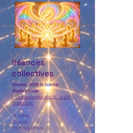
Séances
collectives
Dates 2026 à Sainte
Radegonde
Les Vendredis de 10h à 12h
Tarif : 20€
17 Juillet
21 Août
25 Septembre