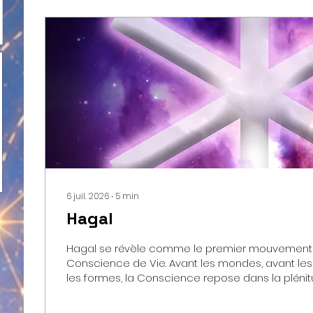
6 juil. 2026
∙
5
min
Hagal
Hagal se révèle comme le premier mouvement 
Conscience de Vie. Avant les mondes, avant les
les formes, la Conscience repose dans la pléni
Mystère. Puis surgit un premier frémissement, un
créatrice qui traverse le Ginnungagap et inaugu