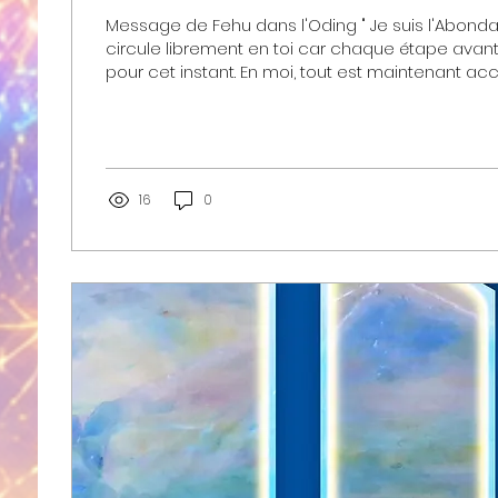
Message de Fehu dans l'Oding " Je suis l'Abondance de la Vie qui
circule librement en toi car chaque étape avant
pour cet instant. En moi, tout est maintenant acc
est maintenant à accomplir... Toutes les clés son
tu es souverain·e en ton royaume, riche de toi-
vie. Honore, partage, savoure chaque moment... "
16
0