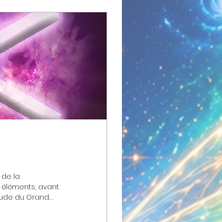
de la
 éléments, avant
tude du Grand
e impulsion
re la grande