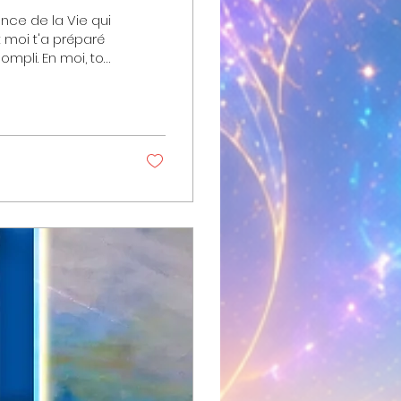
 moi t'a préparé
ompli. En moi, tout
t entre tes mains,
même, riche de la