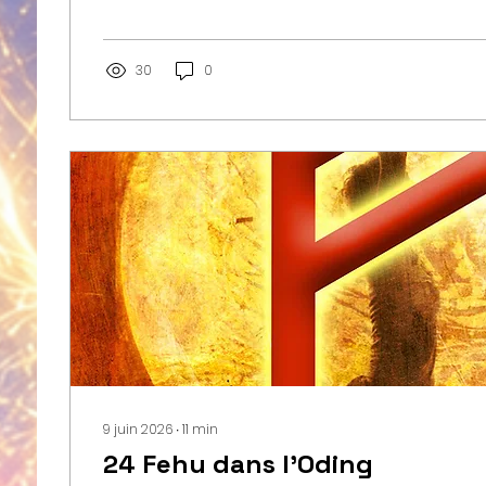
aventure de la manifestation. Hagal incarne cet
Primordiale. Elle représente le premier battem
l'Univers, l'instant où la Conscience entre dans l
30
0
9 juin 2026
∙
11
min
24 Fehu dans l'Oding