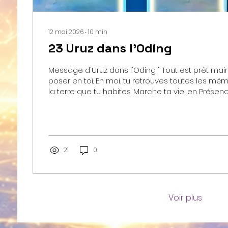
12 mai 2026
∙
10
min
23 Uruz dans l'Oding
Message d'Uruz dans l'Oding " Tout est prêt main
poser en toi. En moi, tu retrouves toutes les mémoires associées à
la terre que tu habites. Marche ta vie, en Présence dans chaque
pensée, chaque mouvement, chaque regard... M
une assurance tranquille et la pleine reliance a
t'habite... "
21
0
Voir plus