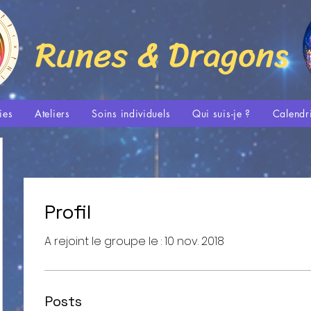
Runes & Dragons
ies
Ateliers
Soins individuels
Qui suis-je ?
Calendr
Profil
A rejoint le groupe le : 10 nov. 2018
Posts