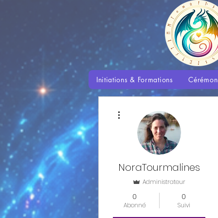
Initiations & Formations
Cérémon
Plus d'actions
NoraTourmalines
Administrateur
0
0
Abonné
Suivi