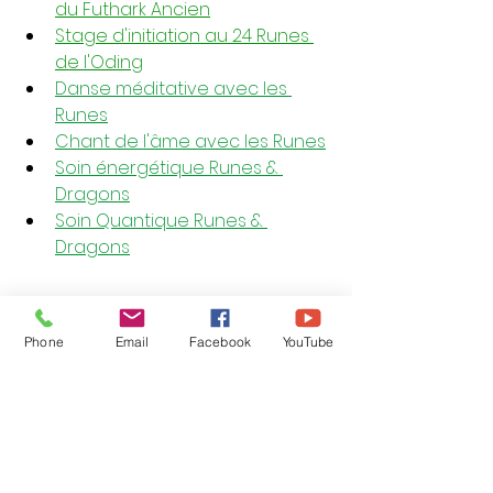
du Futhark Ancien
Stage d'initiation au 24 Runes 
de l'Oding
Danse méditative avec les 
Runes
Chant de l'âme avec les Runes
Soin énergétique Runes & 
Dragons
Soin Quantique Runes & 
Dragons
Runes
runes
futhark ancien
enseignement
Phone
Email
Facebook
YouTube
Futhark Ancien
Ehwaz
Runes du Futhark Ancien