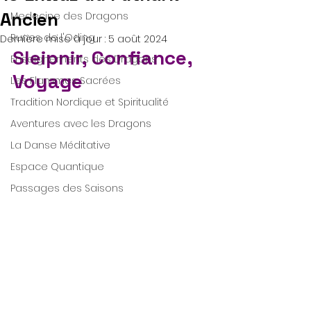
Ancien
Medecine des Dragons
Runes de l'Oding
Dernière mise à jour :
5 août 2024
Sleipnir, Confiance, 
Enseignements des Dragons
Voyage
Les Flammes Sacrées
Tradition Nordique et Spiritualité
Aventures avec les Dragons
La Danse Méditative
Espace Quantique
Passages des Saisons