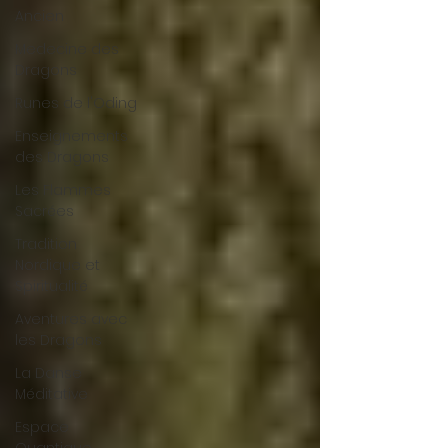
Ancien
Medecine des
Dragons
Runes de l'Oding
Enseignements
des Dragons
Les Flammes
Sacrées
Tradition
Nordique et
Spiritualité
Aventures avec
les Dragons
La Danse
Méditative
Espace