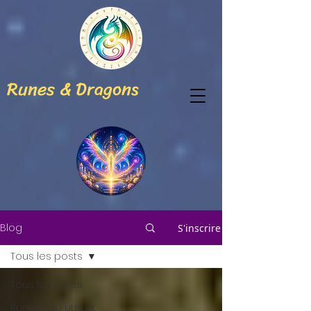
Runes & Dragons
Blog
S'inscrire
Tous les posts
Tous les posts
Runes du Futhark