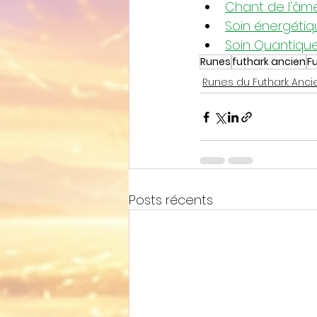
Chant de l'âm
Soin énergéti
Soin Quantiqu
Runes
futhark ancien
F
Runes du Futhark Anci
Posts récents