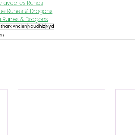
e avec les Runes
que Runes & Dragons
e Runes & Dragons
uthark Ancien
Naudhiz
Nyd
en