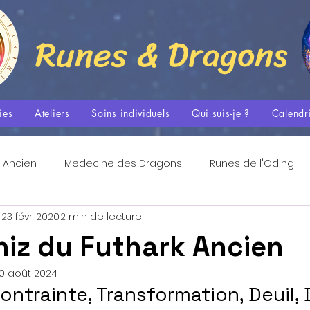
Runes & Dragons
ies
Ateliers
Soins individuels
Qui suis-je ?
Calendr
 Ancien
Medecine des Dragons
Runes de l'Oding
s
23 févr. 2020
2 min de lecture
Les Flammes Sacrées
Tradition Nordique et Spiritualit
iz du Futhark Ancien
0 août 2024
La Danse Méditative
Espace Quantique
Passages
ontrainte, Transformation, Deuil,