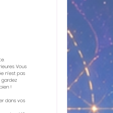
e. 
ieures. Vous 
ée n’est pas 
, gardez 
bien !
er dans vos 