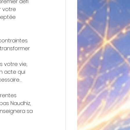
remier défi 
r votre 
ceptée 
ontraintes.
 transformer 
 votre vie, 
n acte qui 
essaire…
rentes 
pas Naudhiz, 
enseignera sa 