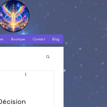
ier
Boutique
Contact
Blog
é
 des Saisons
 Décision