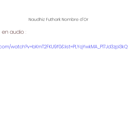
Naudhiz Futhark Nombre d'Or
 en audio :
.com/watch?v=bKmT2FKU9f0&list=PLYqYwkMA_P17Jd3zpI3k