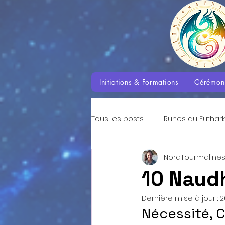
Initiations & Formations
Cérémon
Tous les posts
Runes du Futhark
NoraTourmaline
Enseignements des Dragons
10 Naudh
Dernière mise à jour :
2
Aventures avec les Dragons
Nécessité, C