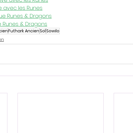
e avec les Runes
que Runes & Dragons
e Runes & Dragons
cien
Futhark Ancien
Sol
Sowilo
en