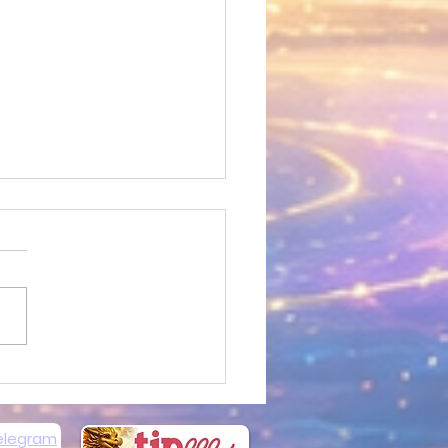
lhaz Algiz du Futhark
ien
elegram