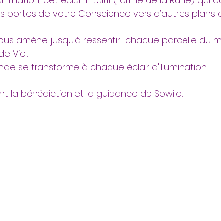
illumination, cet éclair intuitif (forme de la Rune) qui
les portes de votre Conscience vers d’autres plans e
vous amène jusqu'à ressentir  chaque parcelle du
de Vie… 
de se transforme à chaque éclair d'illumination...
 la bénédiction et la guidance de Sowilo...