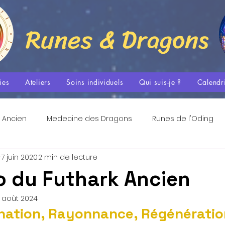
Runes & Dragons
ies
Ateliers
Soins individuels
Qui suis-je ?
Calendr
 Ancien
Medecine des Dragons
Runes de l'Oding
s
7 juin 2020
2 min de lecture
Les Flammes Sacrées
Tradition Nordique et Spiritualit
o du Futhark Ancien
 août 2024
La Danse Méditative
Espace Quantique
Passages
mination, Rayonnance, Régénérati