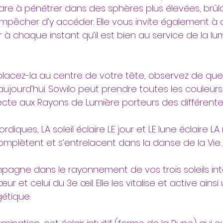
pare à pénétrer dans des sphères plus élevées, brûl
empêcher d’y accéder. Elle vous invite également à 
er à chaque instant qu’il est bien au service de la lu
placez-la au centre de votre tête, observez de quel
aujourd’hui. Sowilo peut prendre toutes les couleurs
nnecte aux Rayons de Lumière porteurs des différent
iques, LA soleil éclaire LE jour et LE lune éclaire LA n
complètent et s’entrelacent dans la danse de la Vie
agne dans le rayonnement de vos trois soleils intéri
ur et celui du 3e œil. Elle les vitalise et active ains
étique. 