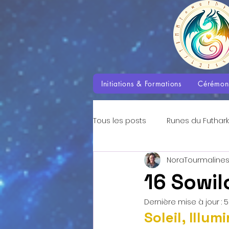
Initiations & Formations
Cérémon
Tous les posts
Runes du Futhark
NoraTourmaline
Enseignements des Dragons
16 Sowil
Dernière mise à jour :
5
Aventures avec les Dragons
Soleil, Illu