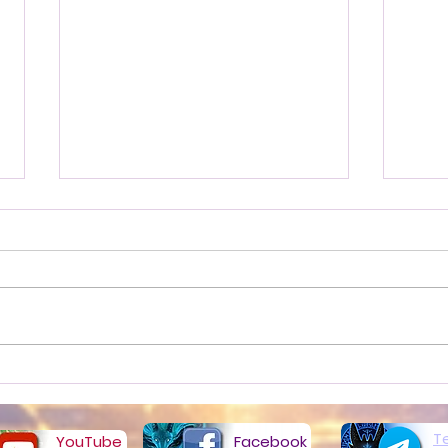
17 Tiwaz du Futhark
15 E
Ancien
Anc
T
YouTube
​Facebook