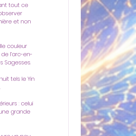
ant tout ce 
observer 
mière et non 
le couleur 
 de l’arc-en-
es Sagesses.
uit tels le Yin 
…
eurs : celui 
i une grande 