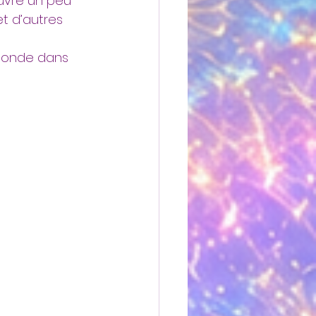
 ouvre un peu 
t d’autres 
 monde dans 