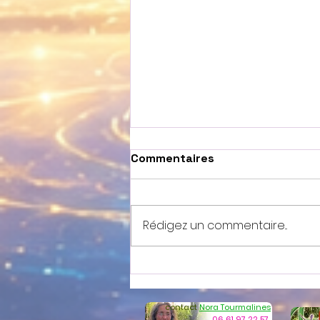
Commentaires
Rédigez un commentaire...
18 Berkanan du Futhark
Ancien
contact
Nora Tourmalines
06 61 97 22 57