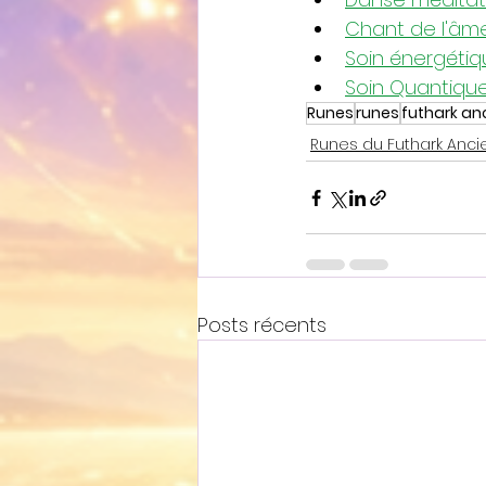
Chant de l'âm
Soin énergéti
Soin Quantiqu
Runes
runes
futhark an
Runes du Futhark Anci
Posts récents