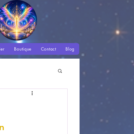
ier
Boutique
Contact
Blog
é
 des Saisons
on