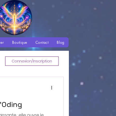
ier
Boutique
Contact
Blog
Connexion/Inscription
l'Oding
aissante : elle ouvre le