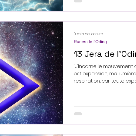
»Et boom, un éclair dans l
9 min de lecture
Runes de l'Oding
13 Jera de l'Od
"J’incarne le mouvement d
est expansion, ma lumiè
respiration, car toute ex
vers l’intériorité. Il en est a
ainsi dans votre vie terrestr