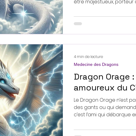
être majestueux, porteur
puissance douce et détermi
lumière, un guide intéri
sur le chemin de la con
et l'accueil de notre prop
Blanc se distingue par u
à notre Essence, à ce qui 
agit comme une présence-
4 min de lecture
Medecine des Dragons
Dragon Orage :
amoureux du Ci
Le Dragon Orage n’est pa
des gants ou qui demandent la 
c’est l’ami qui débarque 
interne, renverse la table
un grand sourire :« Hé, t’a