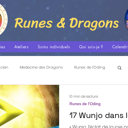
Runes & Dragons
ies
Ateliers
Soins individuels
Qui suis-je ?
Calendr
ncien
Medecine des Dragons
Runes de l'Oding
Les Flammes Sacrées
Tradition Nordique et Spiritualité
10 min de lecture
Runes de l'Oding
17 Wunjo dans 
La Danse Méditative
Espace Quantique
« Wunjo, l’éclat de la joie n