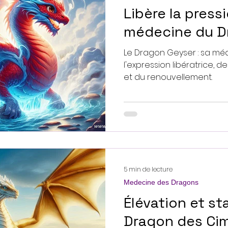
Libère la press
médecine du D
Le Dragon Geyser : sa méd
l'expression libératrice, d
et du renouvellement.
5 min de lecture
Medecine des Dragons
Élévation et sta
Dragon des Cim