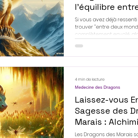
l'équilibre entr
Si vous avez déjà ressent
trouver "entre deux mondes"
complètement envolé, alors
4 min de lecture
Medecine des Dragons
Laissez-vous En
Sagesse des D
Marais : Alchim
et de la Lumièr
Les Dragons des Marais sont les alchimistes des