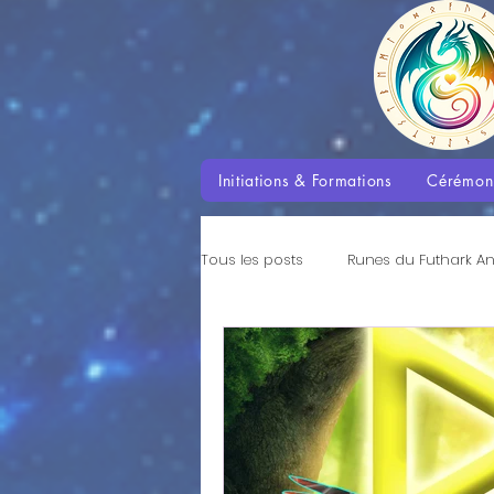
Initiations & Formations
Cérémon
Tous les posts
Runes du Futhark A
Enseignements des Dragons
Aventures avec les Dragons