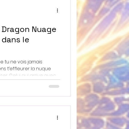
e Dragon Nuage
r dans le
e tu ne vois jamais
ns t’effleurer la nuque
ve avec
 sans dire au revoir, te
ut-être un peu perdu aussi.
on-là ne
 trace pas de lignes, il
agères dans le ciel.