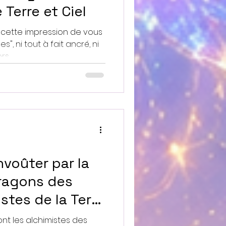
e Terre et Ciel
i cette impression de vous
, ni tout à fait ancré, ni
 ...
voûter par la
ragons des
istes de la Terre
e