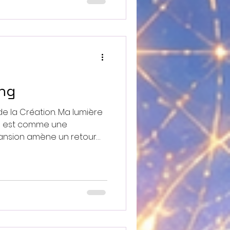
a conscience !
ing
e la Création. Ma lumière
re est comme une
pansion amène un retour
insi dans l’univers, il en est
e...