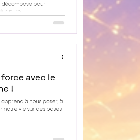
se décompose pour
us pure...
 force avec le
e !
 apprend à nous poser, à
rer notre vie sur des bases