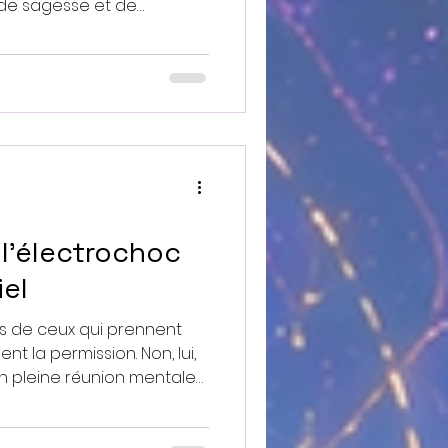
 de sagesse et de
née. Il est un allié de
eur qui nous accompagne
naissance de nous-même
re Lumière... Le Dragon
ne fréquence de connexion
est immuable en nous. Il
pivot dans l’espace inté
 l’électrochoc
el
s de ceux qui prennent
permission. Non, lui,
en pleine réunion mentale
 des doutes et crie avec
s pensé à vivre aujourd’hui ?