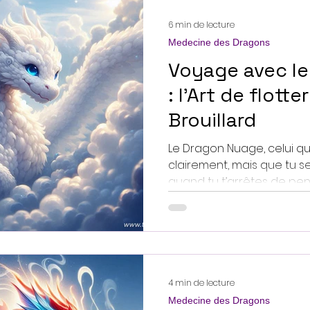
6 min de lecture
Medecine des Dragons
Voyage avec l
: l’Art de flotte
Brouillard
Le Dragon Nuage, celui qu
clairement, mais que tu se
quand tu t’arrêtes de penser. Celui qui arri
une brume douce et repart
laissant plus léger… et pe
Voyage avec le Dragon Nuage Ce Drag
rugit pas. Il chuchote. Il ne
dessine des spirales mess
4 min de lecture
Medecine des Dragons