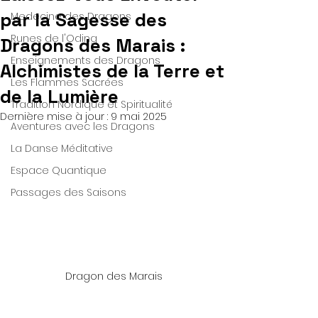
par la Sagesse des
Medecine des Dragons
Runes de l'Oding
Dragons des Marais :
Enseignements des Dragons
Alchimistes de la Terre et
Les Flammes Sacrées
de la Lumière
Tradition Nordique et Spiritualité
Dernière mise à jour :
9 mai 2025
Aventures avec les Dragons
La Danse Méditative
Espace Quantique
Passages des Saisons
Dragon des Marais