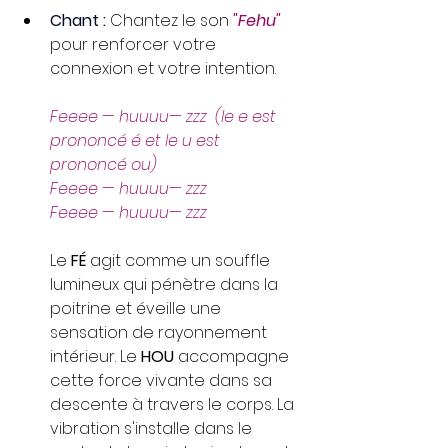
Chant 
:
 Chantez le son 
"Fehu"
pour renforcer votre 
connexion et votre intention.
Feeee — huuuu— zzz  (le e est 
prononcé é et le u est 
prononcé ou)
Feeee — huuuu— zzz 
Feeee — huuuu— zzz 
Le 
FÉ
 agit comme un souffle 
lumineux qui pénètre dans la 
poitrine et éveille une 
sensation de rayonnement 
intérieur. Le 
HOU
 accompagne 
cette force vivante dans sa 
descente à travers le corps. La 
vibration s'installe dans le 