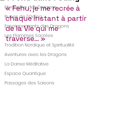
« Fehu, je me recrée à 
Medecine des Dragons
Runes de l'Oding
chaque instant à partir 
Enseignements des Dragons
de la Vie qui me 
Les Flammes Sacrées
traverse… »
Tradition Nordique et Spiritualité
Aventures avec les Dragons
La Danse Méditative
Espace Quantique
Passages des Saisons