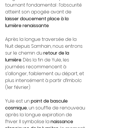
tournant fondamental : l’obscurité 
atteint son apogée avant de 
laisser doucement place à la 
lumière renaissante
.
Après la longue traversée de la 
Nuit depuis Samhain, nous entrons 
sur le chemin du 
retour de la 
lumière
. Dès la fin de Yule, les 
journées recommencent à 
s’allonger, faiblement au départ, et 
plus intensément à partir d’Imbolc 
(1er février).
Yule est un 
point de bascule 
cosmique
, un souffle de renouveau 
après la longue expiration de 
l’hiver. Il symbolise la 
naissance 