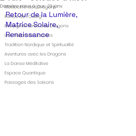
Dernière mise à jour :
23 janv.
Medecine des Dragons
Retour de la Lumière, 
Runes de l'Oding
Matrice Solaire, 
Enseignements des Dragons
Renaissance
Les Flammes Sacrées
Tradition Nordique et Spiritualité
Aventures avec les Dragons
La Danse Méditative
Espace Quantique
Passages des Saisons