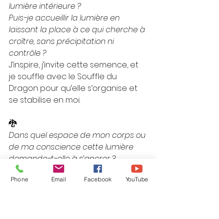
lumière intérieure ?
Puis-je accueillir la lumière en 
laissant la place à ce qui cherche à 
croître, sans précipitation ni 
contrôle ?
J’inspire, j’invite cette semence, et 
je souffle avec le Souffle du 
Dragon pour qu’elle s’organise et 
se stabilise en moi.
🐉
Dans quel espace de mon corps ou 
de ma conscience cette lumière 
demande-t-elle à s’ancrer ?
Puis-je offrir stabilité, chaleur et 
Phone
Email
Facebook
YouTube
sécurité à cette nouvelle énergie ?
J’inspire et je laisse entrer cette 
lumière, je souffle avec le Souffle 
du Dragon pour qu’elle s’enracine 