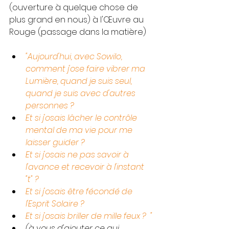
(ouverture à quelque chose de 
plus grand en nous) à l'Œuvre au 
Rouge (passage dans la matière)
"Aujourd'hui, avec Sowilo, 
comment j'ose faire vibrer ma 
Lumière, quand je suis seul, 
quand je suis avec d'autres 
personnes ? 
Et si j'osais lâcher le contrôle 
mental de ma vie pour me 
laisser guider ? 
Et si j'osais ne pas savoir à 
l'avance et recevoir à l'instant 
"t" ? 
Et si j'osais être fécondé de 
l'Esprit Solaire ? 
Et si j'osais briller de mille feux ?  "
(à vous d'ajouter ce qui 