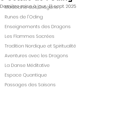
Dernière mise à jour :
13 sept. 2025
Medecine des Dragons
Runes de l'Oding
Enseignements des Dragons
Les Flammes Sacrées
Tradition Nordique et Spiritualité
Aventures avec les Dragons
La Danse Méditative
Espace Quantique
Passages des Saisons