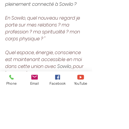
pleinement connecté à Sowilo ?
En Sowilo, quel nouveau regard je 
porte sur mes relations ? ma 
profession ? ma spiritualité ? mon 
corps physique ? "
Quel espace, énergie, conscience 
est maintenant accessible en moi 
dans cette union avec 
Sowilo
, pour 
"marcher" ma vie en connexion 
pleine avec mon Être Solaire ? "
Phone
Email
Facebook
YouTube
PS : pensez à boire un peu plus que 
d'ordinaire dans ce processus 
pour accompagner la 
transformation intérieure. Boire 
pour réinformer votre corps…