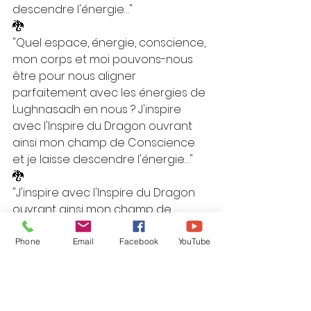
descendre l'énergie…"
🐉
"Quel espace, énergie, conscience, 
mon corps et moi pouvons-nous 
être pour nous aligner 
parfaitement avec les énergies de 
Lughnasadh en nous ? J'inspire 
avec l'Inspire du Dragon ouvrant 
ainsi mon champ de Conscience 
et je laisse descendre l'énergie…"
🐉
"J'inspire avec l'Inspire du Dragon 
ouvrant ainsi mon champ de 
Perception pour recevoir… Je laisse 
descendre l'énergie dans tous 
Phone
Email
Facebook
YouTube
mes corps…"