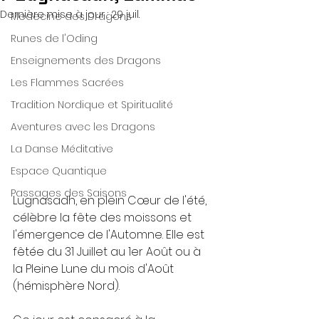
Dernière mise à jour :
29 juil.
Medecine des Dragons
Runes de l'Oding
Enseignements des Dragons
Les Flammes Sacrées
Tradition Nordique et Spiritualité
Aventures avec les Dragons
La Danse Méditative
Espace Quantique
Passages des Saisons
Lugnasadh, en plein Cœur de l'été, 
célèbre la fête des moissons et 
l'émergence de l'Automne. Elle est 
fêtée du 31 Juillet au 1er Août ou à 
la Pleine Lune du mois d'Août 
(hémisphère Nord).  