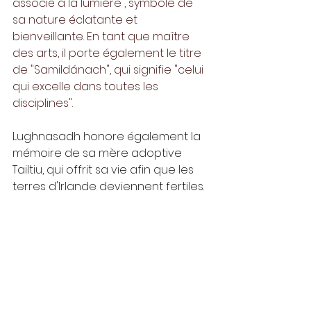
associé à la lumière , symbole de 
sa nature éclatante et 
bienveillante. En tant que maître 
des arts, il porte également le titre 
de "Samildánach", qui signifie "celui 
qui excelle dans toutes les 
disciplines".
Lughnasadh honore également la 
mémoire de sa mère adoptive 
Tailtiu, qui offrit sa vie afin que les 
terres d'Irlande deviennent fertiles.