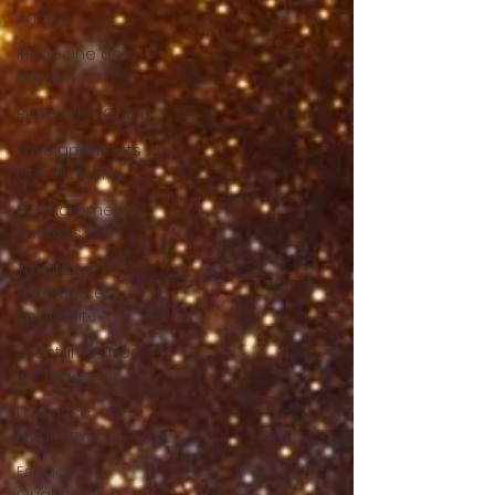
Ancien
Medecine des
Dragons
Runes de l'Oding
Enseignements
des Dragons
Les Flammes
Sacrées
Tradition
Nordique et
Spiritualité
Aventures avec
les Dragons
La Danse
Méditative
Espace