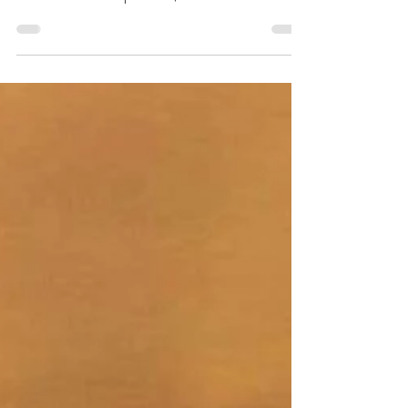
"J’incarne le mouvement de la Création. Ma
lumière est expansion, ma lumière est
comme une respiration, car toute
expansion amène un retour vers l’intériorité.
Il en est ainsi dans l’univers, il en est ainsi
dans votre vie terrestre...