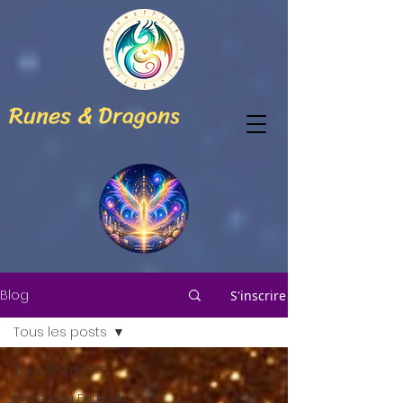
Runes & Dragons
Blog
S'inscrire
Tous les posts
Tous les posts
Runes du Futhark