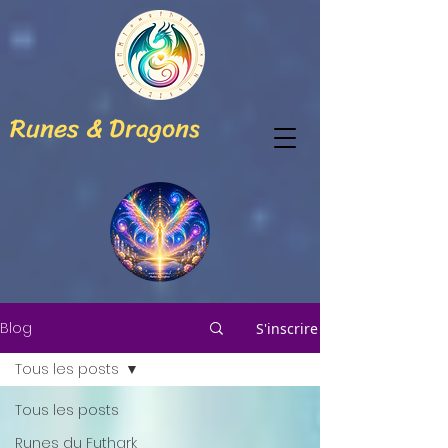
Runes & Dragons
Blog
S'inscrire
Tous les posts
Tous les posts
Runes du Futhark