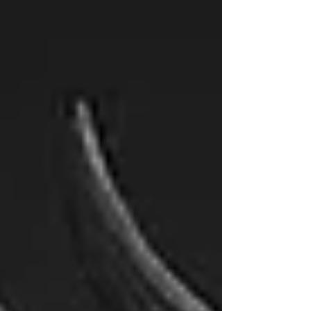
chemin de la connaissance de nous-
même et l'accueil de notre propre Lumière...
Le Dragon Blanc se distingue par une
fréquence de connexion à notre Essence, à
ce qui est immuable en nous. Il agit comme
une présence-pivot dans l’espace inté