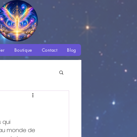
ier
Boutique
Contact
Blog
é
 des Saisons
 qui 
e au monde de 