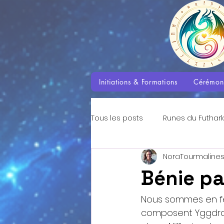
Initiations & Formations
Cérémon
Tous les posts
Runes du Futhark
NoraTourmaline
Enseignements des Dragons
Bénie pa
Aventures avec les Dragons
Nous sommes en fév
composent Yggdrasil