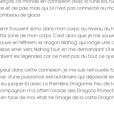
 perçois ce monde en connexion avec la rune Isa, ru
nce et de paix, mais qui s'il n'est pas connecté au m
tombeau de glace.
lheimr trouvent écho dans mon corps au niveau du h
ette zone de mon corps. C'est alors que je me souv
rouve en Niflheim, le dragon Nidhög, qui ronge une 
laisse errer vers Nidhög tout en me demandant s'il e
disent les légendes car ce n'est pas du tout ce que 
peur dans cette connexion, je me suis retrouvée f
e, d'une puissance extraordinaire qui dépassait le
is eu jusque-là avec La Première Dragonne. Peu de 
ompagnon m'a offert l'oracle des Dragons Protecte
en face de moi, était tel l'image de la carte Dragon 