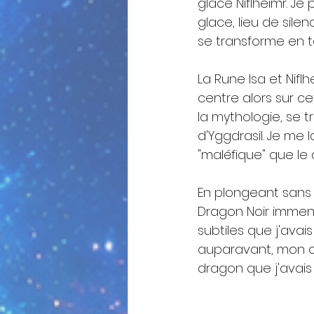
glace Niflheimr. Je
glace, lieu de sile
se transforme en 
La Rune Isa et Nif
centre alors sur c
la mythologie, se t
d'Yggdrasil. Je me 
"maléfique" que le 
En plongeant sans 
Dragon Noir immens
subtiles que j'ava
auparavant, mon c
dragon que j'avais 