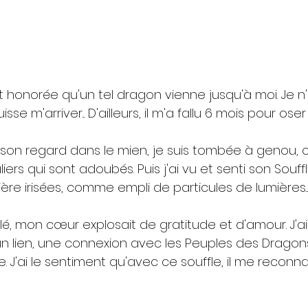
t honorée qu'un tel dragon vienne jusqu'à moi. Je n'
sse m'arriver... D'ailleurs, il m'a fallu 6 mois pour oser 
 son regard dans le mien, je suis tombée à genou,
ers qui sont adoubés. Puis j'ai vu et senti son Souffl
re irisées, comme empli de particules de lumières...
é, mon cœur explosait de gratitude et d'amour. J'ai
 un lien, une connexion avec les Peuples des Dragons,
e. J'ai le sentiment qu'avec ce souffle, il me recon