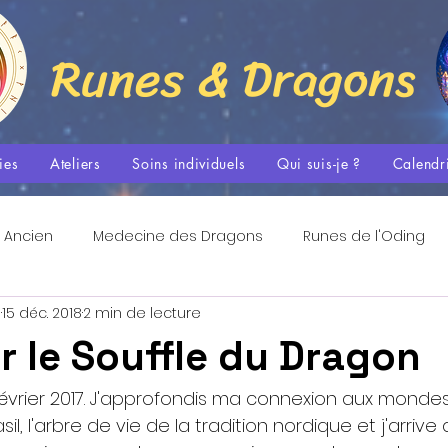
Runes & Dragons
ies
Ateliers
Soins individuels
Qui suis-je ?
Calendr
 Ancien
Medecine des Dragons
Runes de l'Oding
s
15 déc. 2018
2 min de lecture
Les Flammes Sacrées
Tradition Nordique et Spiritualit
r le Souffle du Dragon
La Danse Méditative
Espace Quantique
Passages
rier 2017. J'approfondis ma connexion aux mondes
, l'arbre de vie de la tradition nordique et j'arriv