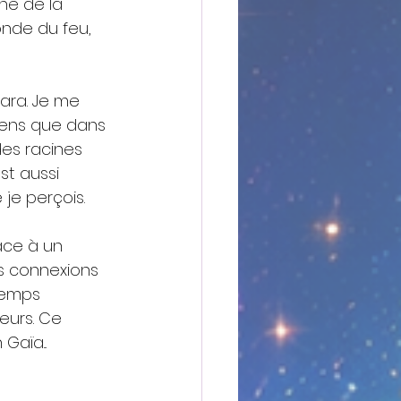
ne de la 
onde du feu, 
ara. Je me 
iens que dans 
des racines 
st aussi 
je perçois.
ace à un 
s connexions 
temps 
urs. Ce 
Gaïa...